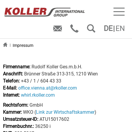
Toggl
naviga
DE
EN
Impressum
Firmenname:
Rudolf Koller Ges.m.b.H.
Anschrift:
Brünner Straße 313-315, 1210 Wien
Telefon:
+43 / 1 / 604 43 33
E-Mail:
office.vienna.at@rkoller.com
Internet:
whirl.rkoller.com
Rechtsform:
GmbH
Kammer:
WKO (
Link zur Wirtschaftskammer
)
Umsatzsteuer-ID:
ATU15017602
Firmenbuchnr.:
36250 i