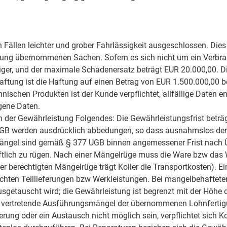
Fällen leichter und grober Fahrlässigkeit ausgeschlossen. Dies 
ung übernommenen Sachen. Sofern es sich nicht um ein Verbrauc
r, und der maximale Schadenersatz beträgt EUR 20.000,00. Die
aftung ist die Haftung auf einen Betrag von EUR 1.500.000,00 b
ischen Produkten ist der Kunde verpflichtet, allfällige Daten e
gene Daten.
ch der Gewährleistung Folgendes: Die Gewährleistungsfrist betr
B werden ausdrücklich abbedungen, so dass ausnahmslos der K
Mängel sind gemäß § 377 UGB binnen angemessener Frist nach Üb
ftlich zu rügen. Nach einer Mängelrüge muss die Ware bzw das W
ner berechtigten Mängelrüge trägt Koller die Transportkosten). 
achten Teillieferungen bzw Werkleistungen. Bei mangelbehafteten
sgetauscht wird; die Gewährleistung ist begrenzt mit der Höhe 
 zu vertretende Ausführungsmängel der übernommenen Lohnfertig
rung oder ein Austausch nicht möglich sein, verpflichtet sich Kol