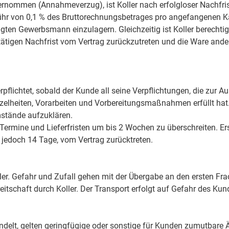
ernommen (Annahmeverzug), ist Koller nach erfolgloser Nachfri
ühr von 0,1 % des Bruttorechnungsbetrages pro angefangenen Ka
en Gewerbsmann einzulagern. Gleichzeitig ist Koller berechtigt
igen Nachfrist vom Vertrag zurückzutreten und die Ware anderw
rpflichtet, sobald der Kunde all seine Verpflichtungen, die zur 
zelheiten, Vorarbeiten und Vorbereitungsmaßnahmen erfüllt hat. 
stände aufzuklären.
ten Termine und Lieferfristen um bis 2 Wochen zu überschreiten. 
jedoch 14 Tage, vom Vertrag zurücktreten.
ller. Gefahr und Zufall gehen mit der Übergabe an den ersten Fra
schaft durch Koller. Der Transport erfolgt auf Gefahr des Kun
delt, gelten geringfügige oder sonstige für Kunden zumutbare