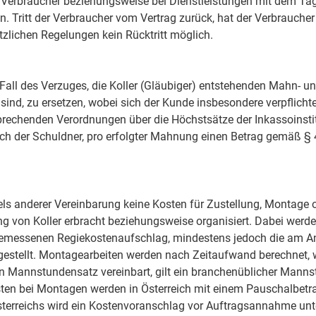
Verbraucher beziehungsweise bei Dienstleistungen mit dem Tag
en. Tritt der Verbraucher vom Vertrag zurück, hat der Verbrauch
tzlichen Regelungen kein Rücktritt möglich.
 Fall des Verzuges, die Koller (Gläubiger) entstehenden Mahn- u
d, zu ersetzen, wobei sich der Kunde insbesondere verpflichtet
tsprechenden Verordnungen über die Höchstsätze der Inkassoins
sich der Schuldner, pro erfolgter Mahnung einen Betrag gemäß § 
els anderer Vereinbarung keine Kosten für Zustellung, Montage
g von Koller erbracht beziehungsweise organisiert. Dabei werde
messenen Regiekostenaufschlag, mindestens jedoch die am Anli
estellt. Montagearbeiten werden nach Zeitaufwand berechnet, w
in Mannstundensatz vereinbart, gilt ein branchenüblicher Mann
sten bei Montagen werden in Österreich mit einem Pauschalbetr
terreichs wird ein Kostenvoranschlag vor Auftragsannahme unte