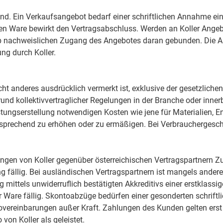
end. Ein Verkaufsangebot bedarf einer schriftlichen Annahme ei
n Ware bewirkt den Vertragsabschluss. Werden an Koller Angebot
ab nachweislichen Zugang des Angebotes daran gebunden. Die A
ng durch Koller.
icht anderes ausdrücklich vermerkt ist, exklusive der gesetzlich
nd kollektivvertraglicher Regelungen in der Branche oder innerbe
istungserstellung notwendigen Kosten wie jene für Materialien, E
 entsprechend zu erhöhen oder zu ermäßigen. Bei Verbrauchergeschä
ungen von Koller gegenüber österreichischen Vertragspartnern 
 fällig. Bei ausländischen Vertragspartnern ist mangels anderer
 mittels unwiderruflich bestätigten Akkreditivs einer erstklass
Ware fällig. Skontoabzüge bedürfen einer gesonderten schriftl
ntovereinbarungen außer Kraft. Zahlungen des Kunden gelten ers
on Koller als geleistet.