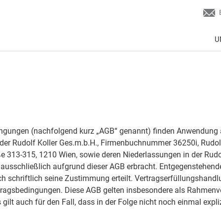
U
gungen (nachfolgend kurz „AGB“ genannt) finden Anwendung au
der Rudolf Koller Ges.m.b.H., Firmenbuchnummer 36250i, Rudolf
3-315, 1210 Wien, sowie deren Niederlassungen in der Rudolf-
en ausschließlich aufgrund dieser AGB erbracht. Entgegenstehen
ich schriftlich seine Zustimmung erteilt. Vertragserfüllungshandl
gsbedingungen. Diese AGB gelten insbesondere als Rahmenver
 gilt auch für den Fall, dass in der Folge nicht noch einmal expl