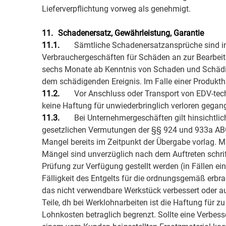
Lieferverpflichtung vorweg als genehmigt.
11.
Schadenersatz, Gewährleistung, Garantie
11.1.
Sämtliche Schadenersatzansprüche sind in 
Verbrauchergeschäften für Schäden an zur Bearbeit
sechs Monate ab Kenntnis von Schaden und Schädige
dem schädigenden Ereignis. Im Falle einer Produkth
11.2.
Vor Anschluss oder Transport von EDV-techn
keine Haftung für unwiederbringlich verloren gegan
11.3.
Bei Unternehmergeschäften gilt hinsichtli
gesetzlichen Vermutungen der §§ 924 und 933a ABG
Mangel bereits im Zeitpunkt der Übergabe vorlag. 
Mängel sind unverzüglich nach dem Auftreten schri
Prüfung zur Verfügung gestellt werden (in Fällen ei
Fälligkeit des Entgelts für die ordnungsgemäß erbr
das nicht verwendbare Werkstück verbessert oder au
Teile, dh bei Werklohnarbeiten ist die Haftung für
Lohnkosten betraglich begrenzt. Sollte eine Verbesse