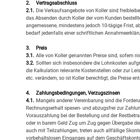
2.
Vertragsabschluss
2.1.
Die Verkaufsangebote von Koller sind freibleib
das Absenden durch Koller der vom Kunden bestellte
angemessene, mindestens jedoch 10-tägige Frist, 
bedarf jedenfalls einer schriftlichen Annahmeerkläru
3.
Preis
3.1.
Alle von Koller genannten Preise sind, sofern n
3.2.
Sollten sich insbesondere die Lohnkosten aufgru
die Kalkulation relevante Kostenstellen oder zur Le
etc. verändern, so ist Koller berechtigt, die Preise
4.
Zahlungsbedingungen, Verzugszinsen
4.1.
Mangels anderer Vereinbarung sind die Forder
Rechnungserhalt spesen- und abzugsfrei zur Zahlung
Vorauszahlung bei der Bestellung und der Restbetrag
oder in barem Geld Zug um Zug gegen Übergabe der 
auch mit Teilzahlungen, treten auch allfällige Sko
vorbehaltslosen Einganges auf dem Geschäftskonto v