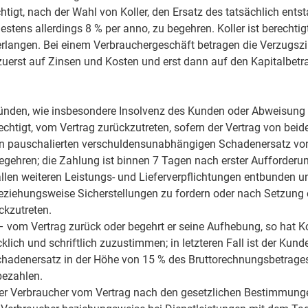
htigt, nach der Wahl von Koller, den Ersatz des tatsächlich en
stens allerdings 8 % per anno, zu begehren. Koller ist berecht
rlangen. Bei einem Verbrauchergeschäft betragen die Verzugszi
erst auf Zinsen und Kosten und erst dann auf den Kapitalbetr
nden, wie insbesondere Insolvenz des Kunden oder Abweisung 
htigt, vom Vertrag zurückzutreten, sofern der Vertrag von beiden
einen pauschalierten verschuldensunabhängigen Schadenersatz v
ehren; die Zahlung ist binnen 7 Tagen nach erster Aufforderung 
llen weiteren Leistungs- und Lieferverpflichtungen entbunden u
ziehungsweise Sicherstellungen zu fordern oder nach Setzung 
ckzutreten.
– vom Vertrag zurück oder begehrt er seine Aufhebung, so hat Kol
ch und schriftlich zuzustimmen; in letzteren Fall ist der Kunde 
hadenersatz in der Höhe von 15 % des Bruttorechnungsbetrage
bezahlen.
r Verbraucher vom Vertrag nach den gesetzlichen Bestimmungen