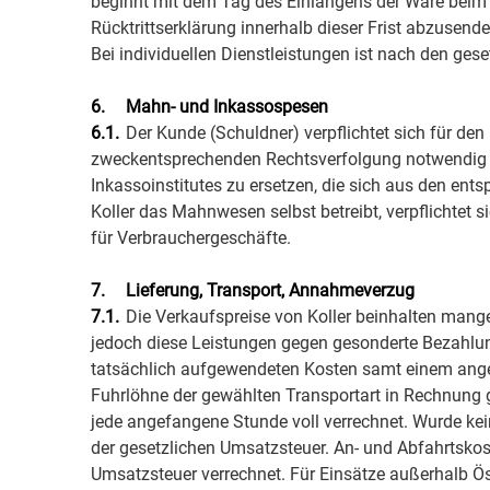
beginnt mit dem Tag des Einlangens der Ware beim 
Rücktrittserklärung innerhalb dieser Frist abzusend
Bei individuellen Dienstleistungen ist nach den gese
6.
Mahn- und Inkassospesen
6.1.
Der Kunde (Schuldner) verpflichtet sich für den
zweckentsprechenden Rechtsverfolgung notwendig sin
Inkassoinstitutes zu ersetzen, die sich aus den en
Koller das Mahnwesen selbst betreibt, verpflichtet 
für Verbrauchergeschäfte.
7.
Lieferung, Transport, Annahmeverzug
7.1.
Die Verkaufspreise von Koller beinhalten mang
jedoch diese Leistungen gegen gesonderte Bezahlun
tatsächlich aufgewendeten Kosten samt einem ange
Fuhrlöhne der gewählten Transportart in Rechnung g
jede angefangene Stunde voll verrechnet. Wurde ke
der gesetzlichen Umsatzsteuer. An- und Abfahrtsko
Umsatzsteuer verrechnet. Für Einsätze außerhalb Ös