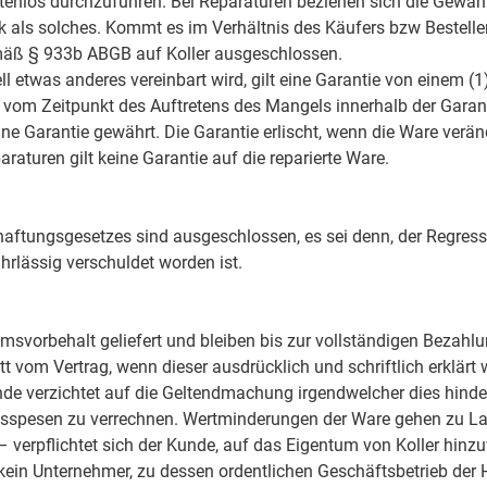
enlos durchzuführen. Bei Reparaturen beziehen sich die Gewährl
tück als solches. Kommt es im Verhältnis des Käufers bzw Beste
mäß § 933b ABGB auf Koller ausgeschlossen.
ll etwas anderes vereinbart wird, gilt eine Garantie von einem (1
m Zeitpunkt des Auftretens des Mangels innerhalb der Garantief
 keine Garantie gewährt. Die Garantie erlischt, wenn die Ware ver
aturen gilt keine Garantie auf die reparierte Ware.
ftungsgesetzes sind ausgeschlossen, es sei denn, der Regressbe
hrlässig verschuldet worden ist.
umsvorbehalt geliefert und bleiben bis zur vollständigen Bezah
 vom Vertrag, wenn dieser ausdrücklich und schriftlich erklärt wi
e verzichtet auf die Geltendmachung irgendwelcher dies hinde
nsspesen zu verrechnen. Wertminderungen der Ware gehen zu Last
verpflichtet sich der Kunde, auf das Eigentum von Koller hinzu
 kein Unternehmer, zu dessen ordentlichen Geschäftsbetrieb der