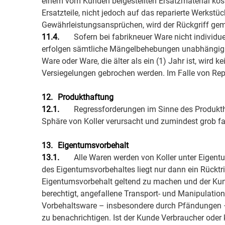
einem vom Kunden beigestellten Ersatzmaterial kost
Ersatzteile, nicht jedoch auf das reparierte Werks
Gewährleistungsansprüchen, wird der Rückgriff ge
11.4.
Sofern bei fabrikneuer Ware nicht individue
erfolgen sämtliche Mängelbehebungen unabhängig vo
Ware oder Ware, die älter als ein (1) Jahr ist, wird
Versiegelungen gebrochen werden. Im Falle von Repar
12.
Produkthaftung
12.1.
Regressforderungen im Sinne des Produktha
Sphäre von Koller verursacht und zumindest grob fa
13.
Eigentumsvorbehalt
13.1.
Alle Waren werden von Koller unter Eigent
des Eigentumsvorbehaltes liegt nur dann ein Rücktritt
Eigentumsvorbehalt geltend zu machen und der Kund
berechtigt, angefallene Transport- und Manipulatio
Vorbehaltsware – insbesondere durch Pfändungen – 
zu benachrichtigen. Ist der Kunde Verbraucher oder